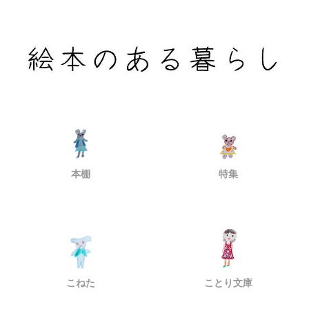
本棚
特集
こねた
ことり文庫