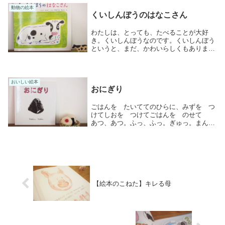
しいおとなの目が向...
動物の絵本
くいしんぼうのはなこさん
わたしは、とっても、たべることが大好
き。くいしんぼうなのです。くいしんぼう
というと、まだ、かわいらしくもあります
けれど、実をいうと、とても食い意地がは
っているのです。ときどき、はずかしくな
るほどですが、自分でも、どうしようもな
くて困ります。...
おいしい絵本
おにぎり
ごはんを たいててのひらに、みずを つ
けてしおを つけてごはんを のせて
あつ、あつ。ふっ、ふっ。ぎゅっ。まんな
かに うめぼし うめてぎゅっ。ぎゅっ。
くるっ、くるっ、くるっ・・・・・文字
を、ゆっくりとたどるだけでも、炊きたて
のごはんで作ら...
【絵本のこねた】キレる母