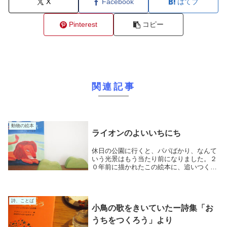
X
Facebook
はてブ
Pinterest
コピー
関連記事
動物の絵本
ライオンのよいいちにち
休日の公園に行くと、パパばかり、なんて
いう光景はもう当たり前になりました。２
０年前に描かれたこの絵本に、追いつく日
も、遠くないのかな。ライオンの父さん
が、子どもたちと散歩に出かけた。草原で
は、いろんな仲間と会う。イボイノシシの
奥さん、ひょう...
詩、ことば
小鳥の歌をきいていたー詩集「お
うちをつくろう」より