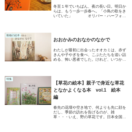
冬至１年でいちばん、夜の長い日。明日か
らは、もう一歩一歩春へ。「小鳥の歌をき
いていた」 オリバー・ハーフォー
ド小鳥の歌をきいていた 暗闇にひびく 魔
法のような歌 おもいだしても こころたの
しい「春は こんなに近づいた 九月のとき
に く...
動物の絵本
おおかみのおなかのなかで
わたしが最初に出会ったオオカミは、赤ず
きんや子やぎを食べ、こぶたたちを追い詰
める、怖い悪者でした。けれど、いつから
か・・・「やっぱりおおかみ」がはじめだ
ったでしょうか、それから「なぞなぞのす
きな女の子」や「ポリーとはらぺこおおか
み」などを読...
特集
【草花の絵本】親子で身近な草花
となかよくなる本 vol.1 絵本
編
春先の花壇や空き地で、何よりも先に顔を
だし、季節の訪れを告げるのが、雑
草・・・いえ、野の草花です。日本全国、
都会でも、田舎でも、どこででも目にする
ことができる野の草花は、わたしたちにと
って、一番身近な植物。その暮らしに、忙