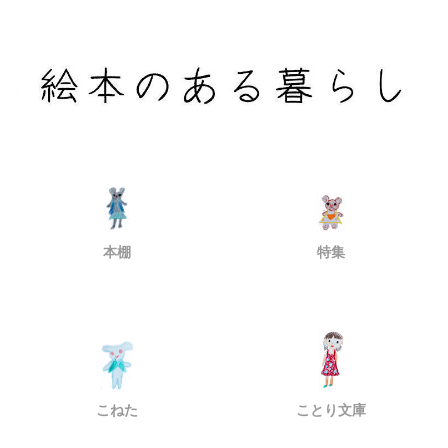
本棚
特集
こねた
ことり文庫