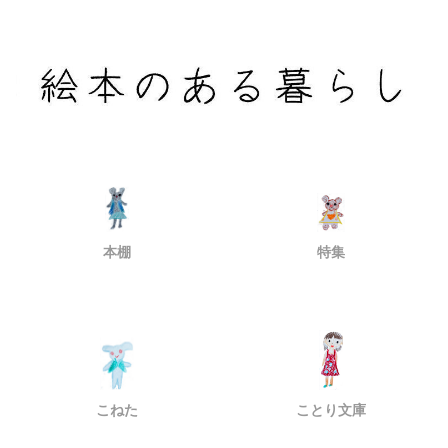
本棚
特集
こねた
ことり文庫