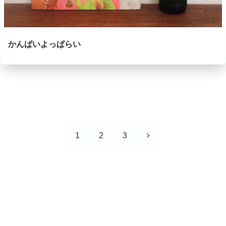
かんぱいよっぱらい
次のページ
次
1
2
3
へ