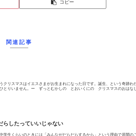
コピー
関連記事
うクリスマスはイエスさまがお生まれになった日です。誕生、という奇跡わ
ひとりいません。ー ずっとむかしの とおいくにの クリスマスのおはな
だらしたっていいじゃない
中学生くらいのときには「みんながだらだらするから」という理由で居間の