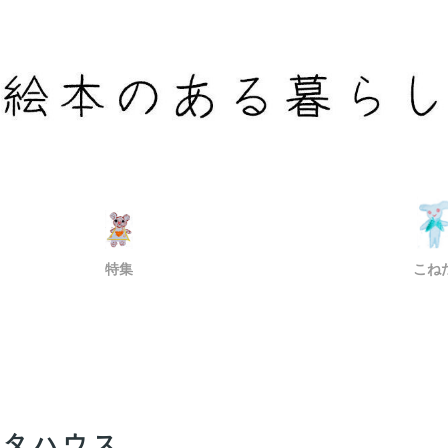
特集
こね
ンタハウス