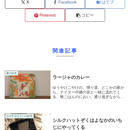
X
Facebook
はてブ
Pinterest
コピー
関連記事
夏の絵本
ラージャのカレー
ゆうやけこやけの、帰り道。どこかの家か
ら、ナイター中継の音と一緒に流れてく
る、晩ごはんのにおい。通り過ぎながら、
ふわっとわが家へ心がとぶ、あの一瞬は、
夏の好きなところの、ひとつでした。近ご
ろは、窓をしめてクーラーのおうちが多い
ので、なおさら...
おやすみなさいの絵本
シルクハットぞくはよなかのいち
じにやってくる