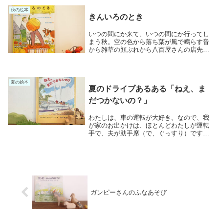
る、ハチに日かげをつくっている、すっと
のびたタチア...
秋の絵本
きんいろのとき
いつの間にか来て、いつの間にか行ってし
まう秋。空の色から落ち葉が風で鳴らす音
から雑草の顔ぶれから八百屋さんの店先か
ら幼稚園に向かう自転車の風から慌ただし
い日々の間に、秋をつかまえる日々です。
夏の終わりの夕方、木の上で、やぶの中
で、キリギリス...
夏の絵本
夏のドライブあるある「ねえ、ま
だつかないの？」
わたしは、車の運転が大好き。なので、我
が家のお出かけは、ほとんどわたしが運転
手で、夫が助手席（で、ぐっすり）です。
長距離移動、初めての道、集中してハンド
ルを握る時間はストレス発散！なのです
が。ときどき、後ろから、聞こえてくるの
です、恐怖の言...
ガンピーさんのふなあそび