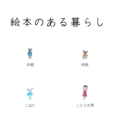
本棚
特集
こねた
ことり文庫