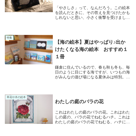
「やさしさ」って、なんだろう。この絵本
を読んだときに、その答えを見つけたかも
しれないと思い、小さく衝撃を受けまし
た。シルクハット族は、夜中の１時にやっ
てきます。黒いシルクハットに、黒いマン
ト（靴と服は黒っぽくまとめているけど自
由らしい）。何...
特集
【海の絵本】夏はやっぱり♪出か
けたくなる海の絵本 おすすめ１
１冊
鎌倉に住んでいるので、春も秋も冬も、毎
日のように目にする海ですが、いつもの海
がみんなの遊び場になる夏休みは特別。お
だやかな朝のうちにドボン。立ち並ぶ海の
家、遊びにきている人たちがまとう開放
感……目にする色も、聞こえてくる音も、
いつもより鮮や...
草花や木の絵本
わたしの庭のバラの花
これはわたしの庭のバラの花。これはわた
しの庭の、バラの花でねむるハチ。これは
わたしの庭のバラの花でねむる、ハチに日
かげをつくっている、すっとのびたタチア
オイ。これはわたしの庭のバラの花でねむ