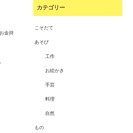
カテゴリー
こそだて
お金持
あそび
工作
。
お絵かき
手芸
料理
自然
もの