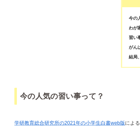
今の
わが
習い
がん
結局
今の人気の習い事って？
学研教育総合研究所の2021年の小学生白書web版
による